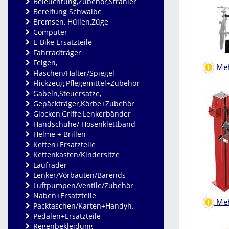
Beleuchtung,Zubehör,Strahler
Bereifung Schwalbe
Bremsen, Hüllen,Züge
Computer
E-Bike Ersatzteile
Fahrradträger
Felgen,
Meh
Flaschen/Halter/Spiegel
Flickzeug,Pflegemittel+Zubehör
Gabeln,Steuersätze,
Gepäckträger,Körbe+Zubehör
Glocken,Griffe,Lenkerbänder
Handschuhe/ Hosenklettband
Helme + Brillen
Ketten+Ersatzteile
Kettenkasten/Kindersitze
Laufräder
Lenker/Vorbauten/Barends
Luftpumpen/Ventile/Zubehör
Naben+Ersatzteile
Meh
Packtaschen/Karten+Handyh.
Pedalen+Ersatzteile
Regenbekleidung