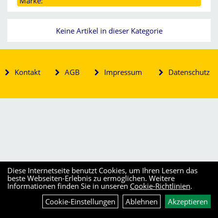
Marke:
Keine Artikel in dieser Kategorie
Kontakt
AGB
Impressum
Datenschutz
Diese Internetseite benutzt Cookies, um Ihren Lesern das
beste Webseiten-Erlebnis zu ermöglichen. Weitere
Informationen finden Sie in unseren
Cookie-Richtlinien
.
Cookie-Einstellungen
Ablehnen
Akzeptieren