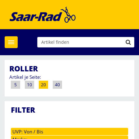
Toggle navigation
ROLLER
Artikel je Seite:
5
10
20
40
FILTER
UVP: Von / Bis