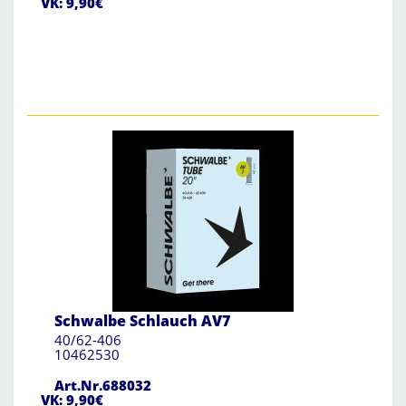
VK: 9,90€
Schwalbe Schlauch AV7
40/62-406
10462530
Art.Nr.688032
VK: 9,90€