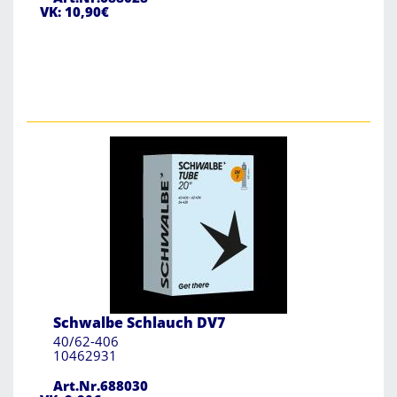
VK: 10,90€
Schwalbe Schlauch DV7
40/62-406
10462931
Art.Nr.688030