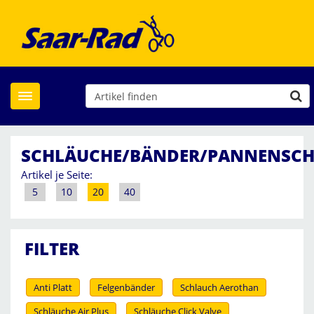
Toggle navigation
SCHLÄUCHE/BÄNDER/PANNENSCH
Artikel je Seite:
5
10
20
40
FILTER
Anti Platt
Felgenbänder
Schlauch Aerothan
Schläuche Air Plus
Schläuche Click Valve