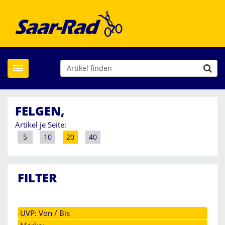
Toggle navigation
FELGEN,
Artikel je Seite:
5
10
20
40
FILTER
UVP: Von / Bis