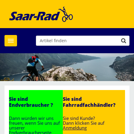
Toggle navigation
Sie sind
Sie sind
Endverbraucher ?
Fahrradfachhändler?
Dann würden wir uns
Sie sind Kunde?
freuen, wenn Sie uns auf
Dann klicken Sie auf
unserer
Anmeldung
Endverbraucherseite