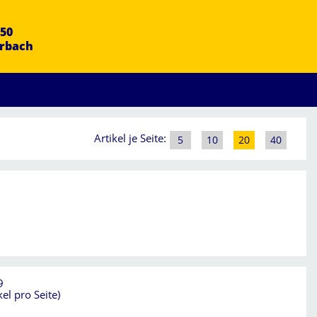
50
Erbach
Artikel je Seite:
5
10
20
40
9
el pro Seite)