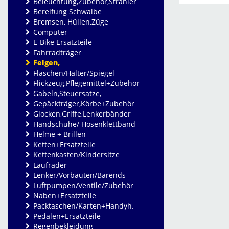
Beleuchtung,Zubehör,Strahler
Bereifung Schwalbe
Bremsen, Hüllen,Züge
Computer
E-Bike Ersatzteile
Fahrradträger
Felgen,
Flaschen/Halter/Spiegel
Flickzeug,Pflegemittel+Zubehör
Gabeln,Steuersätze,
Gepäckträger,Körbe+Zubehör
Glocken,Griffe,Lenkerbänder
Handschuhe/ Hosenklettband
Helme + Brillen
Ketten+Ersatzteile
Kettenkasten/Kindersitze
Laufräder
Lenker/Vorbauten/Barends
Luftpumpen/Ventile/Zubehör
Naben+Ersatzteile
Packtaschen/Karten+Handyh.
Pedalen+Ersatzteile
Regenbekleidung