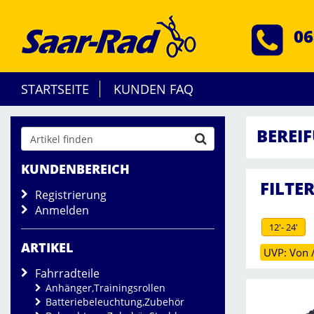
06
STARTSEITE
KUNDEN FAQ
BEREI
KUNDENBEREICH
FILTE
Registrierung
Anmelden
12'- 24'
ARTIKEL
UVP: Von /
Fahrradteile
Anhänger,Trainingsrollen
Batteriebeleuchtung,Zubehör