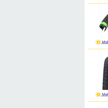
Meh
Meh