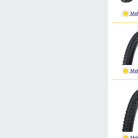
Meh
Meh
Meh