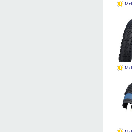
Meh
Meh
Meh