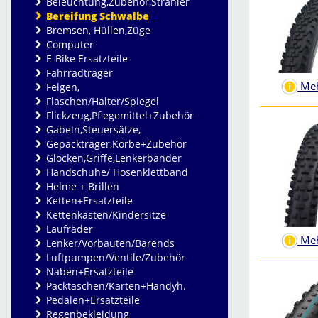
Beleuchtung,Zubehör,Strahler
Bereifung Schwalbe
Bremsen, Hüllen,Züge
Computer
E-Bike Ersatzteile
Fahrradträger
Meh
Felgen,
Flaschen/Halter/Spiegel
Flickzeug,Pflegemittel+Zubehör
Gabeln,Steuersätze,
Gepäckträger,Körbe+Zubehör
Glocken,Griffe,Lenkerbänder
Handschuhe/ Hosenklettband
Helme + Brillen
Ketten+Ersatzteile
Kettenkasten/Kindersitze
Laufräder
Meh
Lenker/Vorbauten/Barends
Luftpumpen/Ventile/Zubehör
Naben+Ersatzteile
Packtaschen/Karten+Handyh.
Pedalen+Ersatzteile
Regenbekleidung