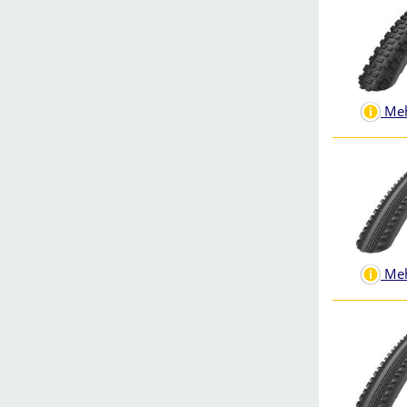
Meh
Meh