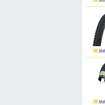
Meh
Meh