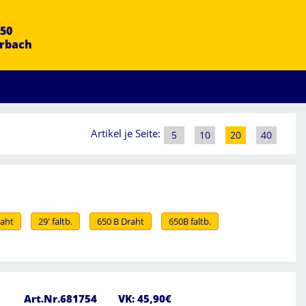
50
Erbach
Artikel je Seite:
5
10
20
40
raht
29' faltb.
650 B Draht
650B faltb.
Art.Nr.681754
VK: 45,90€