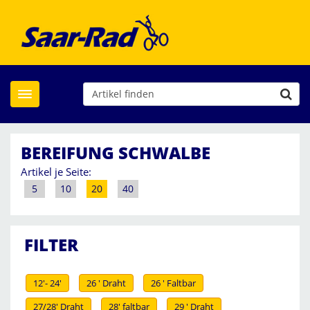
Toggle navigation
BEREIFUNG SCHWALBE
Artikel je Seite:
5
10
20
40
FILTER
12'- 24'
26 ' Draht
26 ' Faltbar
27/28' Draht
28' faltbar
29 ' Draht