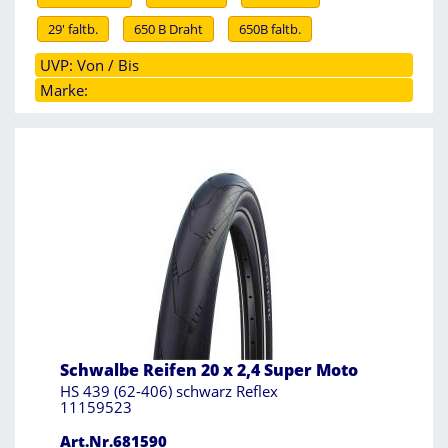
29' faltb.
650 B Draht
650B faltb.
UVP: Von / Bis
Marke:
Schwalbe Reifen 20 x 2,4 Super Moto
HS 439 (62-406) schwarz Reflex
11159523
Art.Nr.681590