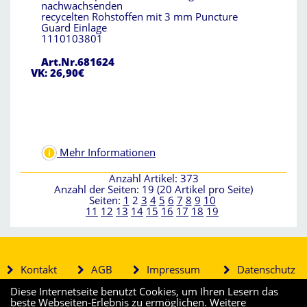
nachwachsenden
recycelten Rohstoffen mit 3 mm Puncture
Guard Einlage
1110103801
Art.Nr.681624
VK: 26,90€
Mehr Informationen
Anzahl Artikel: 373
Anzahl der Seiten: 19 (20 Artikel pro Seite)
Seiten:
1
2
3
4
5
6
7
8
9
10
11
12
13
14
15
16
17
18
19
Kontakt
AGB
Impressum
Datenschutz
Diese Internetseite benutzt Cookies, um Ihren Lesern das
beste Webseiten-Erlebnis zu ermöglichen. Weitere